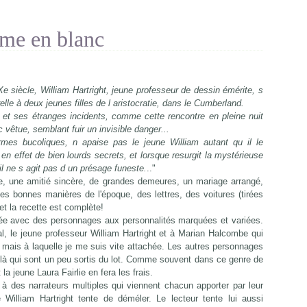
ame en blanc
Xe siècle, William Hartright, jeune professeur de dessin émérite, s
elle à deux jeunes filles de l aristocratie, dans le Cumberland.
ille et ses étranges incidents, comme cette rencontre en pleine nuit
 vêtue, semblant fuir un invisible danger...
es bucoliques, n apaise pas le jeune William autant qu il le
n effet de bien lourds secrets, et lorsque resurgit la mystérieuse
 il ne s agit pas d un présage funeste.
.."
e, une amitié sincère, de grandes demeures, un mariage arrangé,
les bonnes manières de l'époque, des lettres, des voitures (tirées
t la recette est complète!
celée avec des personnages aux personnalités marquées et variées.
al, le jeune professeur William Hartright et à Marian Halcombe qui
e mais à laquelle je me suis vite attachée. Les autres personnages
là qui sont un peu sortis du lot. Comme souvent dans ce genre de
 la jeune Laura Fairlie en fera les frais.
à des narrateurs multiples qui viennent chacun apporter par leur
 William Hartright tente de déméler. Le lecteur tente lui aussi