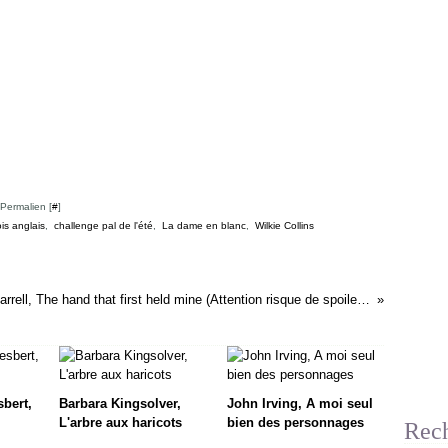
 Permalien [
#
]
is anglais
,
challenge pal de l'été
,
La dame en blanc
,
Wilkie Collins
Maggie O'Farrell, The hand that first held mine (Attention risque de spoilers!!)
sbert,
Barbara Kingsolver,
John Irving, A moi seul
L'arbre aux haricots
bien des personnages
Rec