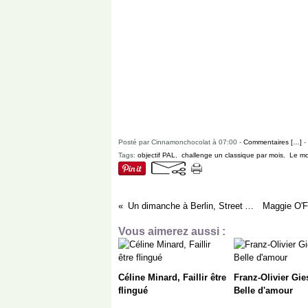
Posté par Cinnamonchocolat à 07:00 -
Commentaires [
…
]
-
Tags:
objectif PAL
,
challenge un classique par mois
,
Le mo
Un dimanche à Berlin, Street Art
Vous aimerez aussi :
Céline Minard, Faillir être
Franz-Olivier Gie
flingué
Belle d'amour