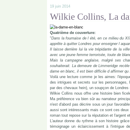
19 juin 2014
Wilkie Collins, La d
Quatrième de couverture:
"
Dans la fournaise de l été, en ce milieu du XI
apprête à quitter Londres pour enseigner l aquar
Il laisse derrière lui la vie trépidante de la v
avec une jeune femme terrorisée, toute de blanc
Mais la campagne anglaise, malgré ses charm
souhaiterait. La demeure de Limmeridge recèle e
dame en blanc, il est bien difficile d affirmer qu
Voilà une lecture comme je les aimes: l'époqu
des intrigues et secrets sur les personnages, 
par des chevaux hein), un soupçon de Londres e
Wilkie Collins nous offre une histoire bien fi
Ma préférence va bien sûr au narrateur princip
n'est d'abord pas décrire sous un jour favorabl
aussi sont intéressants mais ce sont ces deux 
roman tout repose sur la réputation et l'argent et
L'auteur donne du rythme à son histoire grâce 
témoignage un éclaircissement à l'intrigue de