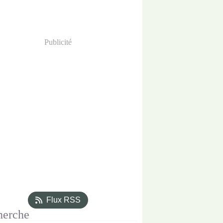
Publicité
Flux RSS
herche