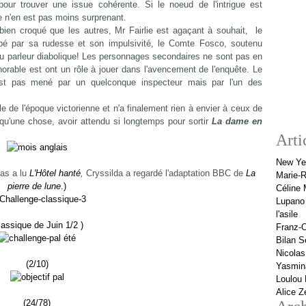
pour trouver une issue cohérente. Si le noeud de l'intrigue est
re n'en est pas moins surprenant.
bien croqué que les autres, Mr Fairlie est agaçant à souhait, le
mpé par sa rudesse et son impulsivité, le Comte Fosco, soutenu
 parleur diabolique! Les personnages secondaires ne sont pas en
norable est ont un rôle à jouer dans l'avencement de l'enquête. Le
'est pas mené par un quelconque inspecteur mais par l'un des
e de l'époque victorienne et n'a finalement rien à envier à ceux de
qu'une chose, avoir attendu si longtemps pour sortir
La dame en
Arti
New Yea
las a lu
L'Hôtel hanté
,
Cryssilda a regardé l'adaptation BBC de
La
Marie-R
pierre de lune
.)
Céline M
Lupano 
l'asile
lassique de Juin 1/2 )
Franz-O
Bilan S
Nicolas
(2/10)
Yasmina
Loulou 
Alice Ze
(24/78)