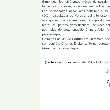
d'imbriquer les différentes pièces du puzzle 
facilement trouvable, le dénouement de l'histoi
Les personnages malveillants sont tout aussi 
côté manipulateur de Percival est vite esto
aveuglément par sa femme est l'apogée du beau
reste, les "petites" gens tiennent une place ho
petit plus de cette enquête étant qu'elle n
personnages.
Ce roman de
Wilkie Collins
est un témoin fidèl
son confrère
Charles Dickens.
Je ne regrette 
blanc
de ma bibliothèque!
(Lecture commune
autour de Wilkie Collins,Li
(c